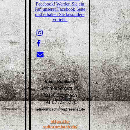
Facebook! Werden Sie ein
Fan unserer Facebook Seite
und erhalten Sie besondere
Vorteile.
Radio Rombach
Sommerbergstr. 20
78136 Schonach
Tel. 07722 5236
radiorombachinfo@freenet.de
https://tp-
radiorombach.de/