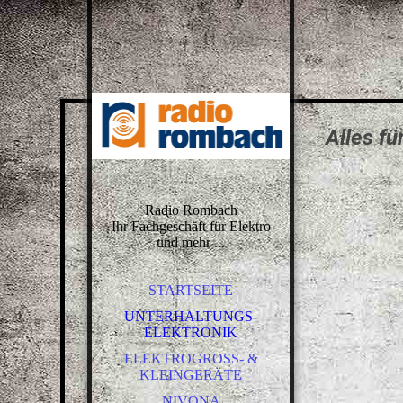
Alles f
Radio Rombach
Ihr Fachgeschäft für Elektro
und mehr ...
STARTSEITE
UNTERHALTUNGS-
ELEKTRONIK
ELEKTROGROSS- & K
LEINGERÄTE
NIVONA