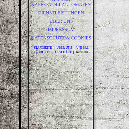
KAFFEEVOLLAUTOMATEN
DIENSTLEISTUNGEN
ÜBER UNS
IMPRESSUM
DATENSCHUTZ & COOKIES
|
|
STARTSEITE
ÜBER UNS
UNSERE
|
| Kontakt
PRODUKTE
GESCHÄFT